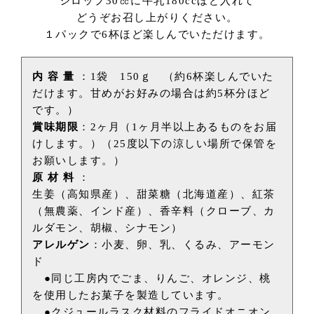
シロップ30㏄に牛乳180ccほど入れて
どうぞお召し上がりください。
１パックで6杯ほど楽しんでいただけます。
内 容 量
：1袋 150ｇ （約6杯楽しんでいた
だけます。甘めがお好みの場合は約5杯分ほど
です。）
賞味期限
：2ヶ月（1ヶ月半以上あるものをお届
けします。）（25度以下の涼しい場所で保管を
お願いします。）
原 材 料
：
生姜（高知県産）、甜菜糖（北海道産）、紅茶
（無農薬、インド産）、香辛料（クローブ、カ
ルダモン、胡椒、シナモン）
アレルゲン
：小麦、卵、乳、くるみ、アーモン
ド
●同じ工房内でごま、りんご、オレンジ、桃
を使用したお菓子を製造しています。
●クジュールラスク材料のフライドオニオン