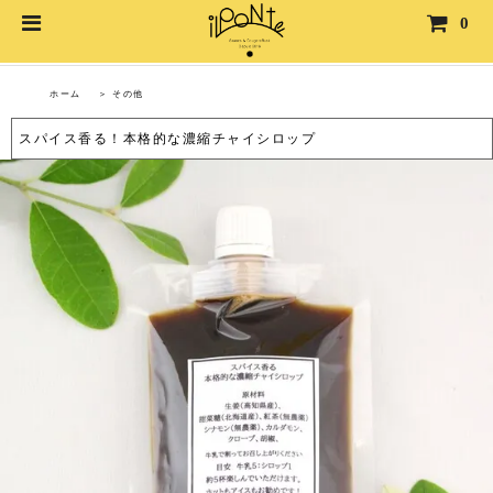
0
その他
ホーム
＞
その他
スパイス香る！本格的な濃縮チャイシロップ