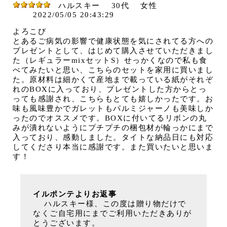
ハルスキー
30代
女性
2022/05/05 20:43:29
よろこび
とあるご病気の影響で健康状態を気にされてる方への
プレゼントとして、はじめて購入させていただきまし
た（レギュラーmixセットS）せっかくなので私も食
べてみたいと思い、こちらのセットを家用に買いまし
た。原材料は細かくて産地まで載っている紙がそれぞ
れのBOXに入っており、プレゼントした方からとっ
っても感謝され、こちらもとても嬉しかったです。お
味も風味豊かでガレットもパルミジャーノも美味しか
ったのでオススメです。BOXに付いてるリボンの丸
みが潰れないようにプチプチの梱包材が輪っかにまで
入っており、感動しました。タイトな納品日にも対応
してくださり本当に感謝です。また買いたいと思いま
す！
イルポンテよりお返事
ハルスキー様、この度は贈り物だけで
なくご自宅用にまでご利用いただきありが
とうございます。