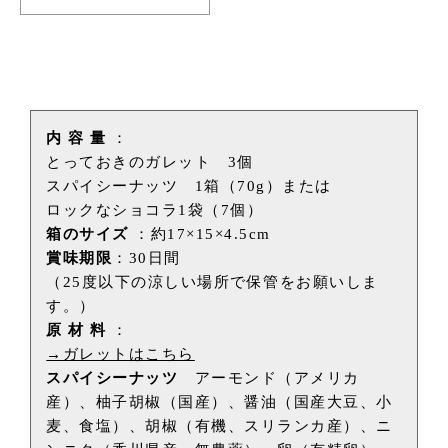
内 容 量
：
とっておきのガレット 3個
スパイシーナッツ 1箱（70g）または
ロックなショコラ1袋（7個）
箱のサイズ
：約17×15×4.5cm
賞味期限
：30日間
（25度以下の涼しい場所で保管をお願いしま
す。）
原 材 料
：
→ガレットはこちら
スパイシーナッツ
アーモンド（アメリカ
産）、柚子胡椒（国産）、醤油（国産大豆、小
麦、食塩）、胡椒（有機、スリランカ産）、ニ