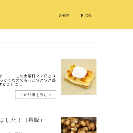
SHOP
BLOG
が・・・ この土曜日２２日と３
せっかくなのでもっとワクワク感
することに …
この記事を読む
ました！（再販）