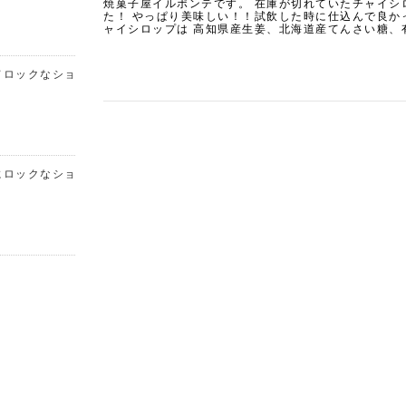
焼菓子屋イルポンテです。 在庫が切れていたチャイシ
た！ やっぱり美味しい！！試飲した時に仕込んで良か
ャイシロップは 高知県産生姜、北海道産てんさい糖、
てロックなショコ
にロックなショコ