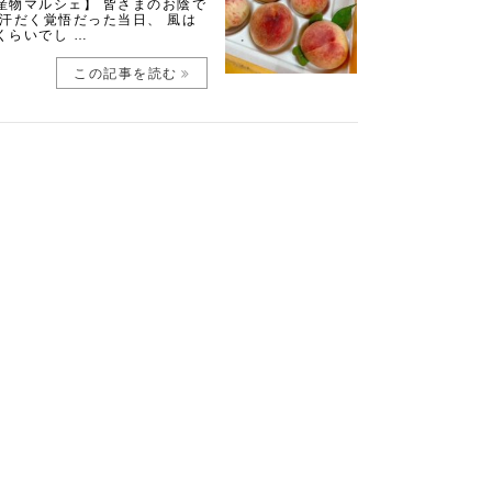
産物マルシェ】 皆さまのお陰で
汗だく覚悟だった当日、 風は
くらいでし …
この記事を読む