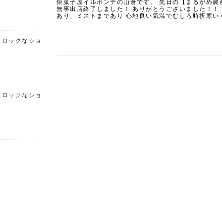
焼菓子屋イルポンテの山倉です。 先日の【まるがめ農
無事出店終了しました！ ありがとうございました！！ 
あり、ミストまであり 心地良い気温でむしろ時折寒い
てロックなショコ
にロックなショコ